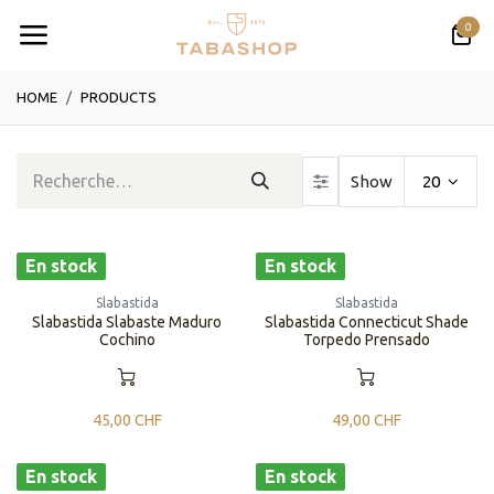
Se rendre au contenu
0
HOME
PRODUCTS
Show
20
En stock
En stock
Slabastida
Slabastida
Slabastida Slabaste Maduro
Slabastida Connecticut Shade
Cochino
Torpedo Prensado
45,00
CHF
49,00
CHF
En stock
En stock