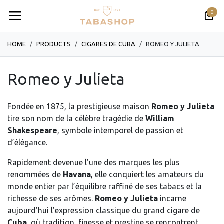
Se rendre au contenu
0
HOME
PRODUCTS
CIGARES DE CUBA
ROMEO Y JULIETA
Romeo y Julieta
Fondée en 1875, la prestigieuse maison
Romeo y Julieta
tire son nom de la célèbre tragédie de
William
Shakespeare
, symbole intemporel de passion et
d’élégance.
Rapidement devenue l’une des marques les plus
renommées de
Havana
, elle conquiert les amateurs du
monde entier par l’équilibre raffiné de ses tabacs et la
richesse de ses arômes.
Romeo y Julieta
incarne
aujourd’hui l’expression classique du grand cigare de
Cuba
, où tradition, finesse et prestige se rencontrent