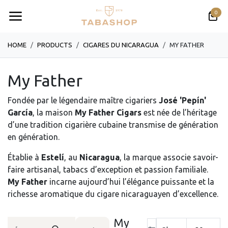
Se rendre au contenu
0
HOME
PRODUCTS
CIGARES DU NICARAGUA
MY FATHER
My Father
Fondée par le légendaire maître cigariers
José 'Pepín'
García
, la maison
My Father Cigars
est née de l’héritage
d’une tradition cigarière cubaine transmise de génération
en génération.
Établie à
Estelí
, au
Nicaragua
, la marque associe savoir-
faire artisanal, tabacs d’exception et passion familiale.
My Father
incarne aujourd’hui l’élégance puissante et la
richesse aromatique du cigare nicaraguayen d’excellence.
My