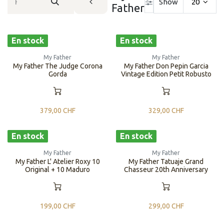
Show
20
Father
En stock
En stock
My Father
My Father
My Father The Judge Corona
My Father Don Pepin Garcia
Gorda
Vintage Edition Petit Robusto
379,00
CHF
329,00
CHF
En stock
En stock
My Father
My Father
My Father L' Atelier Roxy 10
My Father Tatuaje Grand
Original + 10 Maduro
Chasseur 20th Anniversary
199,00
CHF
299,00
CHF