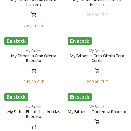
My Father La Gran Oferta
My Father L'Atelier 1989 La
Lancero
Mission
209,00
CHF
299,00
CHF
En stock
En stock
My Father
My Father
My Father La Gran Oferta
My Father La Gran Oferta Toro
Robusto
Gordo
249,00
CHF
299,00
CHF
En stock
En stock
My Father
My Father
My Father Flor de Las Antillas
My Father La Opulencia Robusto
Robusto