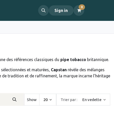
0
propos
Contact
Sign in
ne des références classiques du
pipe tobacco
britannique.
 sélectionnées et maturées,
Capstan
révèle des mélanges
 de tradition et de raffinement, la marque incarne l’héritage
Show
20
Trier par :
En vedette