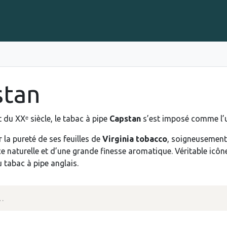
Gravure sur Cigares
Événements
Cigare Club
Blog
À 
stan
 du XXᵉ siècle, le tabac à pipe
Capstan
s’est imposé comme l’u
 la pureté de ses feuilles de
Virginia tobacco
, soigneusement
e naturelle et d’une grande finesse aromatique. Véritable icône
 tabac à pipe anglais.