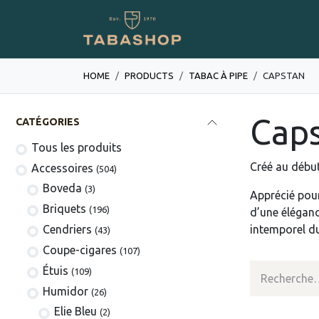
Se rendre au contenu
Boutique en ligne
HOME
PRODUCTS
TABAC À PIPE
CAPSTAN
Cap
CATÉGORIES
Tous les produits
Créé au début
​​​​​​​​​​Accessoires
(504)
Boveda
(3)
Apprécié pour
​​​​Briquets
(196)
d’une éléganc
Cendriers
intemporel du
(43)
Coupe-cigares
(107)
​Étuis
(109)
Humidor
(26)
Elie Bleu
(2)