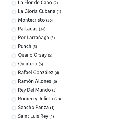
La Flor de Cano
(2)
La Gloria Cubana
(1)
Montecristo
(36)
Partagas
(34)
Por Larrañaga
(5)
Punch
(5)
Quai d'Orsay
(5)
Quintero
(5)
Rafael González
(4)
Ramón Allones
(6)
Rey Del Mundo
(3)
Romeo y Julieta
(28)
Sancho Panza
(1)
Saint Luis Rey
(1)
San Cristóbal de la Habana
(4)
Trinidad
(16)