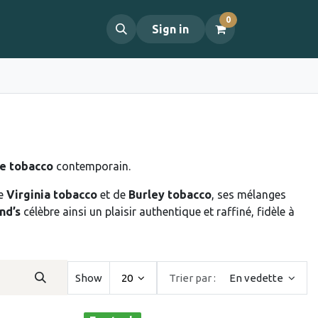
0
propos
Contact
Sign in
e tobacco
contemporain.
de
Virginia tobacco
et de
Burley tobacco
, ses mélanges
nd’s
célèbre ainsi un plaisir authentique et raffiné, fidèle à
Show
20
Trier par :
En vedette