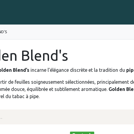
Gravure sur Cigares
Événements
Cigare Club
Blog
À 
ND'S
en Blend's
olden Blend’s
incarne l’élégance discrète et la tradition du
pip
rtir de feuilles soigneusement sélectionnées, principalement 
umée douce, équilibrée et subtilement aromatique.
Golden Ble
rel du tabac à pipe.