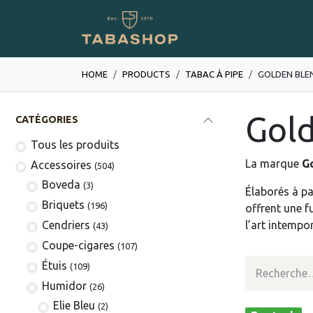
Se rendre au contenu
Boutique en ligne
HOME
PRODUCTS
TABAC À PIPE
GOLDEN BLE
Gold
CATÉGORIES
Tous les produits
La marque
G
​​​​​​​​​​Accessoires
(504)
Boveda
(3)
Élaborés à pa
​​​​Briquets
(196)
offrent une f
Cendriers
l’art intempo
(43)
Coupe-cigares
(107)
​Étuis
(109)
Humidor
(26)
Elie Bleu
(2)