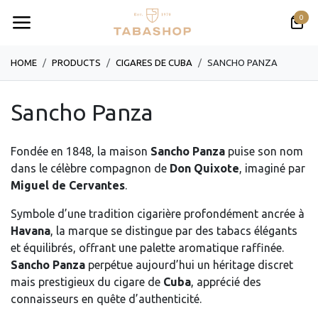
Se rendre au contenu
0
HOME
PRODUCTS
CIGARES DE CUBA
SANCHO PANZA
Sancho Panza
Fondée en 1848, la maison
Sancho Panza
puise son nom
dans le célèbre compagnon de
Don Quixote
, imaginé par
Miguel de Cervantes
.
Symbole d’une tradition cigarière profondément ancrée à
Havana
, la marque se distingue par des tabacs élégants
et équilibrés, offrant une palette aromatique raffinée.
Sancho Panza
perpétue aujourd’hui un héritage discret
mais prestigieux du cigare de
Cuba
, apprécié des
connaisseurs en quête d’authenticité.