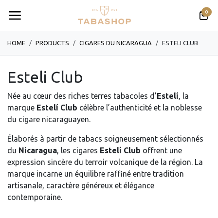
Se rendre au contenu
0
HOME
PRODUCTS
CIGARES DU NICARAGUA
ESTELI CLUB
Esteli Club
Née au cœur des riches terres tabacoles d’
Estelí
, la
marque
Estelí Club
célèbre l’authenticité et la noblesse
du cigare nicaraguayen.
Élaborés à partir de tabacs soigneusement sélectionnés
du
Nicaragua
, les cigares
Estelí Club
offrent une
expression sincère du terroir volcanique de la région. La
marque incarne un équilibre raffiné entre tradition
artisanale, caractère généreux et élégance
contemporaine.