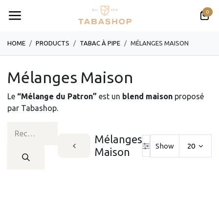
Se rendre au contenu
0
HOME
PRODUCTS
TABAC À PIPE
MÉLANGES MAISON
Mélanges Maison
Le
“Mélange du Patron”
est un
blend maison
proposé
par Tabashop.
Mélanges
Show
20
Maison