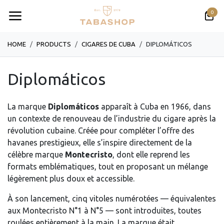
Se rendre au contenu
0
HOME
PRODUCTS
CIGARES DE CUBA
DIPLOMÁTICOS
Diplomáticos
La marque
Diplomáticos
apparaît à Cuba en 1966, dans
un contexte de renouveau de l’industrie du cigare après la
révolution cubaine. Créée pour compléter l’offre des
havanes prestigieux, elle s’inspire directement de la
célèbre marque
Montecristo
, dont elle reprend les
formats emblématiques, tout en proposant un mélange
légèrement plus doux et accessible.
À son lancement, cinq vitoles numérotées — équivalentes
aux Montecristo N°1 à N°5 — sont introduites, toutes
roulées entièrement à la main. La marque était