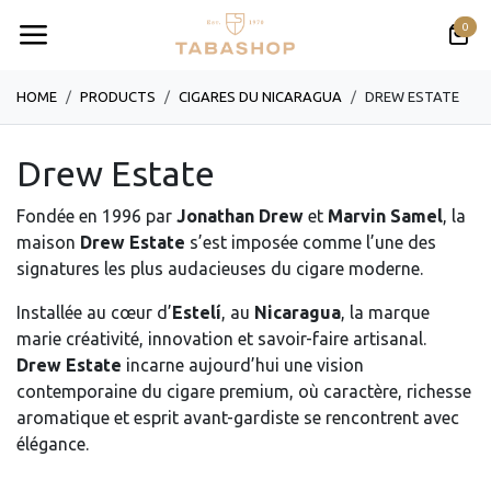
Se rendre au contenu
0
HOME
PRODUCTS
CIGARES DU NICARAGUA
DREW ESTATE
Drew Estate
Fondée en 1996 par
Jonathan Drew
et
Marvin Samel
, la
maison
Drew Estate
s’est imposée comme l’une des
signatures les plus audacieuses du cigare moderne.
Installée au cœur d’
Estelí
, au
Nicaragua
, la marque
marie créativité, innovation et savoir-faire artisanal.
Drew Estate
incarne aujourd’hui une vision
contemporaine du cigare premium, où caractère, richesse
aromatique et esprit avant-gardiste se rencontrent avec
élégance.