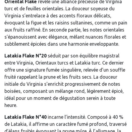
Oriental Flake
révèle une alliance précieuse de Virginia
turc et de feuilles orientales. La douceur soyeuse du
Virginia s’entrelace à des accents floraux délicats,
évoquant la figue et les raisins sultanines, comme un pain
aux fruits raffiné. En seconde partie, les notes orientales
s’épanouissent avec élégance, mêlant nuances florales et
subtilement épicées dans une harmonie enveloppante.
Latakia Flake N°20
séduit par son équilibre magistral
entre Virginia, Orientaux turcs et Latakia turc. Ce dernier
offre une signature fumée singulière, relevée d’un souffle
fruité rappelant la prune et les fruits secs. La douceur
initiale du Virginia s’enrichit progressivement de notes
boisées, composant un mélange rond, légèrement épicé,
idéal pour un moment de dégustation serein à toute
heure.
Latakia Flake N°40
incarne l’intensité. Composé à 40 %
de Latakia, il affirme un caractère fumé profond, traversé
d’élans fruités évoquant la prune mûre. À l’allumage, la