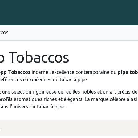
Gravure sur Cigares
Événements
Cigare Club
Blog
À 
CCOS
p Tobaccos
pp Tobaccos
incarne l’excellence contemporaine du
pipe to
références européennes du tabac à pipe.
 une sélection rigoureuse de feuilles nobles et un art précis d
profils aromatiques riches et élégants. La marque célèbre ainsi 
ans l’univers du tabac à pipe.