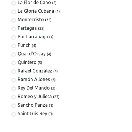
La Flor de Cano
(2)
La Gloria Cubana
(1)
Montecristo
(32)
Partagas
(33)
Por Larrañaga
(4)
Punch
(4)
Quai d'Orsay
(4)
Quintero
(5)
Rafael González
(4)
Ramón Allones
(6)
Rey Del Mundo
(3)
Romeo y Julieta
(27)
Sancho Panza
(1)
Saint Luis Rey
(0)
San Cristóbal de la Habana
(4)
Trinidad
(15)