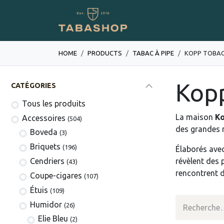
Se rendre au contenu
Boutique en ligne
HOME
PRODUCTS
TABAC À PIPE
KOPP TOBA
Kop
CATÉGORIES
Tous les produits
La maison
Ko
​​​​​​​​​​Accessoires
(504)
des grandes 
Boveda
(3)
​​​​Briquets
(196)
Élaborés avec
Cendriers
révèlent des 
(43)
rencontrent d
Coupe-cigares
(107)
​Étuis
(109)
Humidor
(26)
Elie Bleu
(2)