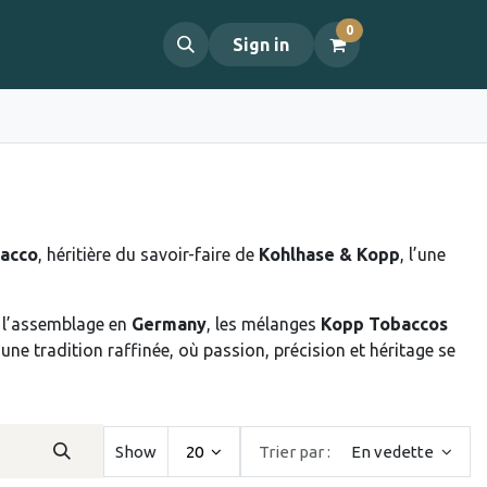
0
propos
Contact
Sign in
bacco
, héritière du savoir-faire de
Kohlhase & Kopp
, l’une
e l’assemblage en
Germany
, les mélanges
Kopp Tobaccos
une tradition raffinée, où passion, précision et héritage se
Show
20
Trier par :
En vedette