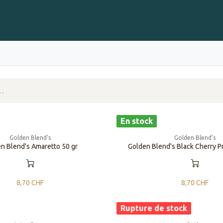
Gravure sur Cigares
Événements
Cigare Club
Blog
À 
En stock
Golden Blend's
Golden Blend's
n Blend's Amaretto 50 gr
Golden Blend's Black Cherry P
8,70
CHF
8,70
CHF
Rupture de stock