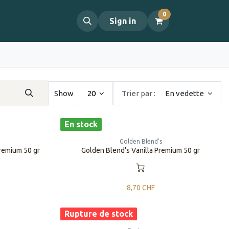
0
propos
Contact
Sign in
Show
20
Trier par :
En vedette
En stock
Golden Blend's
remium 50 gr
Golden Blend's Vanilla Premium 50 gr
8,70
CHF
Rupture de stock