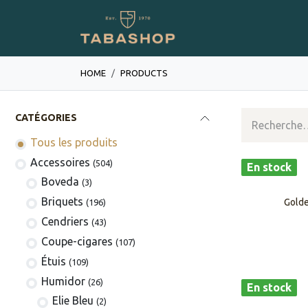
Se rendre au contenu
Boutique en ligne
HOME
PRODUCTS
CATÉGORIES
Tous les produits
​​​​​​​​​​Accessoires
(504)
En stock
Boveda
(3)
​​​​Briquets
Golde
(196)
Cendriers
(43)
Coupe-cigares
(107)
​Étuis
(109)
Humidor
(26)
En stock
Elie Bleu
(2)