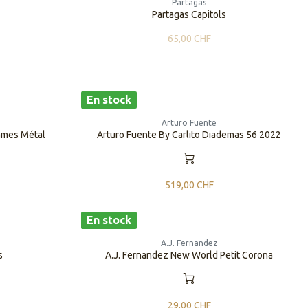
Partagas
Partagas Capitols
65,00
CHF
En stock
Arturo Fuente
lames Métal
Arturo Fuente By Carlito Diademas 56 2022
519,00
CHF
En stock
A.J. Fernandez
s
A.J. Fernandez New World Petit Corona
29,00
CHF