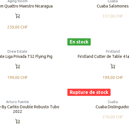
Aging Room
Cuaba
m Quattro Maestro Nicaragua
Cuaba Salomones
357,00
CHF
259,00
CHF
En stock
Drew Estate
Firstland
te Liga Privada T52 Flying Pig
Firstland Cutter de Table 4 
199,00
CHF
199,00
CHF
Rupture de stock
Arturo Fuente
Cuaba
e By Carlito Double Robusto Tubo
Cuaba Distinguido
2022
276,00
CHF