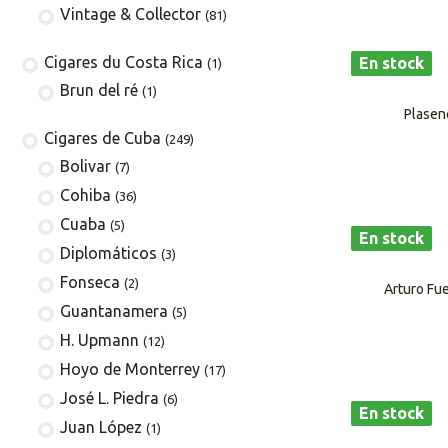
Vintage & Collector
(81)
​​​Cigares du Costa Rica
En stock
(1)
Brun del ré
(1)
Plasen
Cigares de Cuba
(249)
​Bolivar
(7)
Cohiba
(36)
Cuaba
(5)
En stock
Diplomáticos
(3)
Fonseca
(2)
Arturo Fu
Guantanamera
(5)
H. Upmann
(12)
Hoyo de Monterrey
(17)
José L. Piedra
(6)
En stock
Juan López
(1)