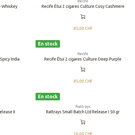
Recife
go Whiskey
Recife Étui 2 cigares Culture Cosy Cashmere
85,00
CHF
En stock
Recife
 Spicy India
Recife Étui 2 cigares Culture Deep Purple
85,00
CHF
En stock
Rattrays
elease II
Rattrays Small Batch Ltd Release I 50 gr
16,00
CHF