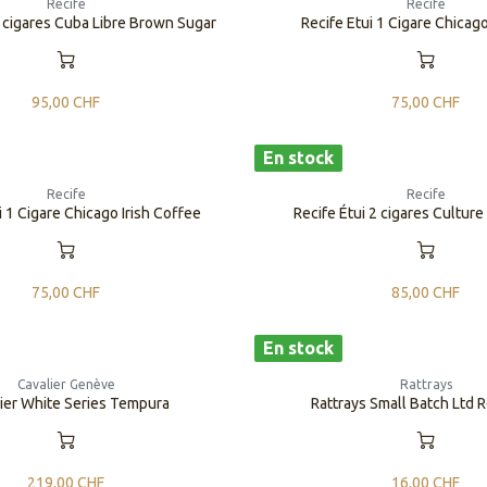
Recife
Recife
2 cigares Cuba Libre Brown Sugar
Recife Etui 1 Cigare Chica
95,00
CHF
75,00
CHF
En stock
Recife
Recife
i 1 Cigare Chicago Irish Coffee
Recife Étui 2 cigares Culture
75,00
CHF
85,00
CHF
En stock
Cavalier Genève
Rattrays
ier White Series Tempura
Rattrays Small Batch Ltd R
219,00
CHF
16,00
CHF