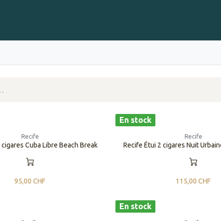
Gravure sur Cigares
Événements
Cigare Club
Blog
À 
En stock
Recife
Recife
2 cigares Cuba Libre Beach Break
Recife Étui 2 cigares Nuit Urbai
95,00
CHF
115,00
CHF
En stock