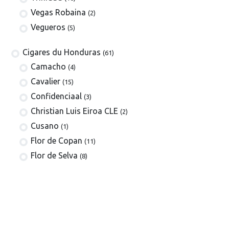
Vegas Robaina
(2)
Vegueros
(5)
​​​Cigares du Honduras
(61)
Camacho
(4)
Cavalier
(15)
Confidenciaal
(3)
Christian Luis Eiroa CLE
(2)
Cusano
(1)
Flor de Copan
(11)
Flor de Selva
(8)
La Estancia
(3)
Henry Clay
(3)
Meerapfel
(5)
Villa Zamorano
(5)