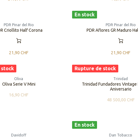
En stock
PDR Pinar del Rio
PDR Pinar del Rio
R Criollito Half Corona
PDR Aflores GR Maduro Ha
21,90
CHF
21,90
CHF
 stock
Rupture de stock
Oliva
Trinidad
Oliva Serie V Mini
Trinidad Fundadores Vintage
Aniversario
16,90
CHF
48 500,00
CHF
En stock
Davidoff
Dan Tobacco