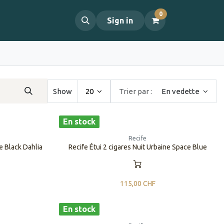
0
propos
Contact
Sign in
Show
20
Trier par :
En vedette
En stock
Recife
ne Black Dahlia
Recife Étui 2 cigares Nuit Urbaine Space Blue
115,00
CHF
En stock