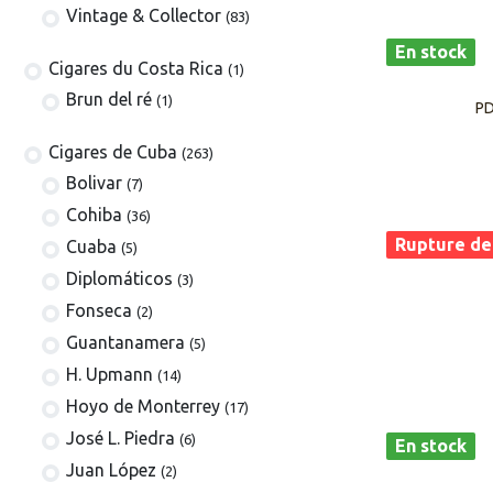
Vintage & Collector
(83)
En stock
​​​Cigares du Costa Rica
(1)
Brun del ré
(1)
PD
Cigares de Cuba
(263)
​Bolivar
(7)
Cohiba
(36)
Rupture de
Cuaba
(5)
Diplomáticos
(3)
Fonseca
(2)
Guantanamera
(5)
H. Upmann
(14)
Hoyo de Monterrey
(17)
José L. Piedra
(6)
En stock
Juan López
(2)