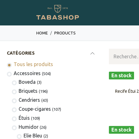
Se rendre au contenu
Boutique en ligne
HOME
PRODUCTS
CATÉGORIES
Tous les produits
​​​​​​​​​​Accessoires
(504)
En stock
Boveda
(3)
​​​​Briquets
Recife Étui 
(196)
Cendriers
(43)
Coupe-cigares
(107)
​Étuis
(109)
Humidor
(26)
En stock
Elie Bleu
(2)