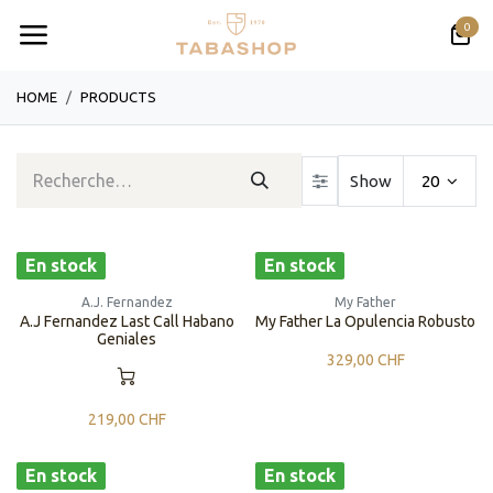
Se rendre au contenu
0
HOME
PRODUCTS
Show
20
En stock
En stock
A.J. Fernandez
My Father
A.J Fernandez Last Call Habano
My Father La Opulencia Robusto
Geniales
329,00
CHF
219,00
CHF
En stock
En stock