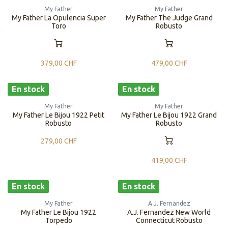
My Father
My Father
My Father La Opulencia Super
My Father The Judge Grand
Toro
Robusto
379,00
CHF
479,00
CHF
En stock
En stock
My Father
My Father
My Father Le Bijou 1922 Petit
My Father Le Bijou 1922 Grand
Robusto
Robusto
279,00
CHF
419,00
CHF
En stock
En stock
My Father
A.J. Fernandez
My Father Le Bijou 1922
A.J. Fernandez New World
Torpedo
Connecticut Robusto