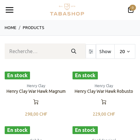
Se rendre au contenu
0
HOME
PRODUCTS
Show
20
En stock
En stock
Henry Clay
Henry Clay
Henry Clay War Hawk Magnum
Henry Clay War Hawk Robusto
298,00
CHF
229,00
CHF
En stock
En stock