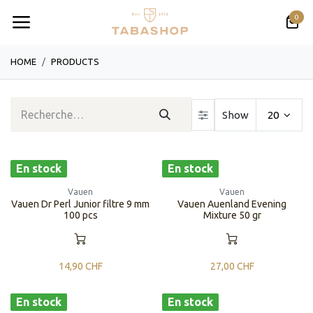
Se rendre au contenu
0
HOME
PRODUCTS
Show
20
En stock
En stock
Vauen
Vauen
Vauen Dr Perl Junior filtre 9 mm
Vauen Auenland Evening
100 pcs
Mixture 50 gr
14,90
CHF
27,00
CHF
En stock
En stock