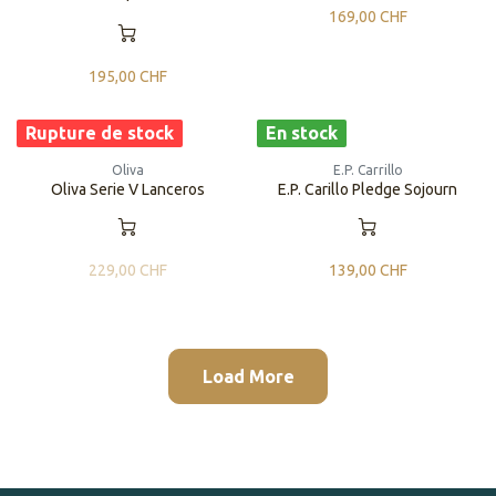
169,00
CHF
195,00
CHF
Rupture de stock
En stock
Oliva
E.P. Carrillo
Oliva Serie V Lanceros
​​E.P. Carillo Pledge Sojourn
229,00
CHF
139,00
CHF
Load More