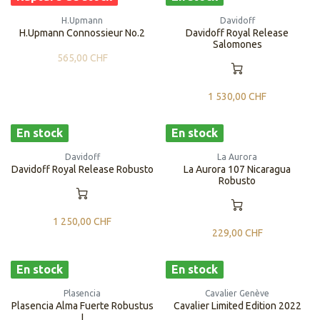
H.Upmann
Davidoff
H.Upmann Connossieur No.2
Davidoff Royal Release
Salomones
565,00
CHF
1 530,00
CHF
En stock
En stock
Davidoff
La Aurora
Davidoff Royal Release Robusto
La Aurora 107 Nicaragua
Robusto
1 250,00
CHF
229,00
CHF
En stock
En stock
Plasencia
Cavalier Genève
Plasencia Alma Fuerte Robustus
Cavalier Limited Edition 2022
I