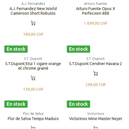
A.J. Fernandez
Arturo Fuente
A.J. Fernandez New World
Arturo Fuente Opus X
Cameroon Short Robusto
Perfecxion 888
1 099,00
CHF
189,00
CHF
En stock
En stock
S.T. Dupont
S.T. Dupont
S.T.Dupont Etui 1 cigare orange
S.T.Dupont Cendrier Havana 2
et chrome grainé
299,00
CHF
139,00
CHF
En stock
En stock
Flor de Selva
Victorinox
Flor de Selva Tempo Maduro
Victorinox Wine Master Noyer