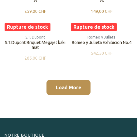
259,00
CHF
149,00
CHF
Rupture de stock
Rupture de stock
S.T. Dupont
Romeo y Julieta
S.T.Dupont Briquet Megajet kaki
Romeo y Julieta Exhibicion No.4
mat
542,50
CHF
265,00
CHF
Load More
NOTRE BOUTIQUE