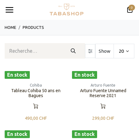
Se rendre au contenu
0
HOME
PRODUCTS
Show
20
En stock
En stock
Cohiba
Arturo Fuente
Tableau Cohiba 50 ans en
Arturo Fuente Unnamed
Bagues
Reserve 2021
490,00
CHF
299,00
CHF
En stock
En stock