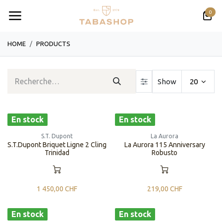
Se rendre au contenu
0
HOME
PRODUCTS
Show
20
En stock
En stock
S.T. Dupont
La Aurora
S.T.Dupont Briquet Ligne 2 Cling
La Aurora 115 Anniversary
Trinidad
Robusto
1 450,00
CHF
219,00
CHF
En stock
En stock