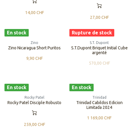
14,00
CHF
27,00
CHF
En stock
Rupture de stock
Zino
S.T. Dupont
Zino Nicaragua Short Puritos
S.T.Dupont Briquet Initial Cube
argenté
9,90
CHF
570,00
CHF
En stock
En stock
Rocky Patel
Trinidad
Rocky Patel Disciple Robusto
Trinidad Cabildos Edicion
Limitada 2024
1 169,00
CHF
259,00
CHF