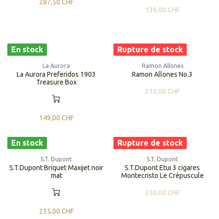
287,50
CHF
136,00
CHF
En stock
Rupture de stock
La Aurora
Ramon Allones
La Aurora Preferidos 1903
Ramon Allones No.3
Treasure Box
210,00
CHF
149,00
CHF
En stock
Rupture de stock
S.T. Dupont
S.T. Dupont
S.T.Dupont Briquet Maxijet noir
S.T.Dupont Etui 3 cigares
mat
Montecristo Le Crépuscule
250,00
CHF
235,00
CHF