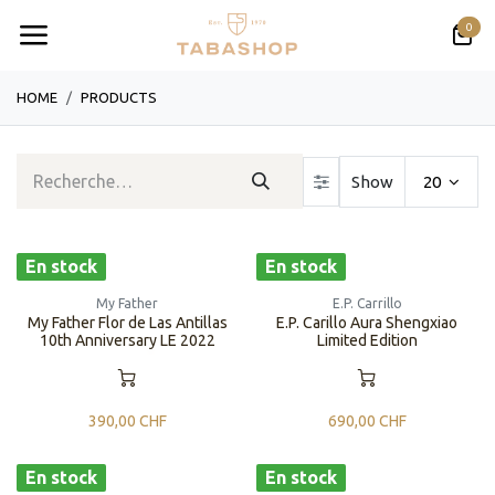
Se rendre au contenu
0
HOME
PRODUCTS
Show
20
En stock
En stock
My Father
E.P. Carrillo
My Father Flor de Las Antillas
​​E.P. Carillo Aura Shengxiao
10th Anniversary LE 2022
Limited Edition
390,00
CHF
690,00
CHF
En stock
En stock