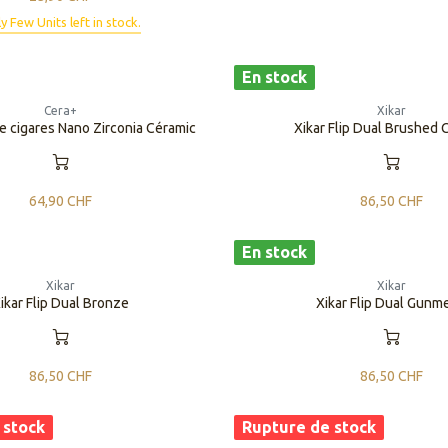
y Few Units left in stock.
En stock
Cera+
Xikar
 cigares Nano Zirconia Céramic
Xikar Flip Dual Brushed
64,90
CHF
86,50
CHF
En stock
Xikar
Xikar
ikar Flip Dual Bronze
Xikar Flip Dual Gunm
86,50
CHF
86,50
CHF
 stock
Rupture de stock