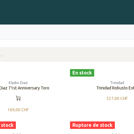
Gravure sur Cigares
Événements
Cigare Club
Blog
À 
En stock
Eladio Diaz
Trinidad
 Diaz 71st Anniversary Toro
Trinidad Robusto Ex
327,00
CHF
169,00
CHF
 stock
Rupture de stock