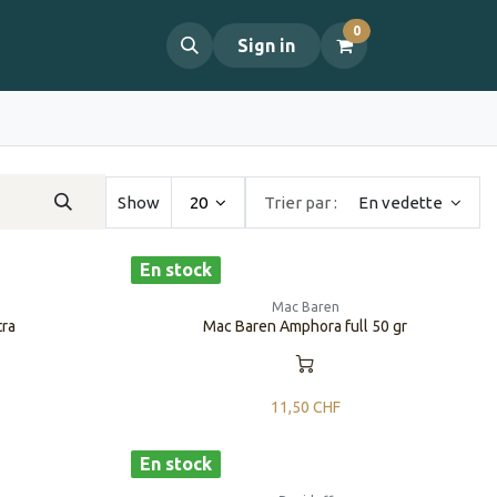
0
propos
Contact
Sign in
Show
20
Trier par :
En vedette
En stock
Mac Baren
tra
Mac Baren Amphora full 50 gr
11,50
CHF
En stock