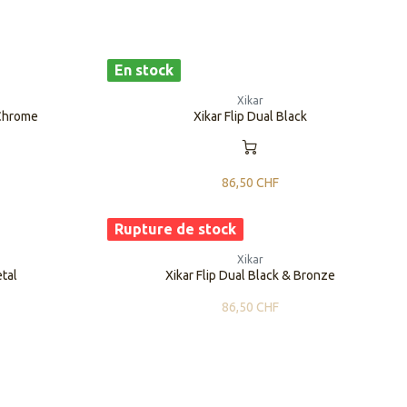
En stock
Xikar
 Chrome
Xikar Flip Dual Black
86,50
CHF
Rupture de stock
Xikar
etal
Xikar Flip Dual Black & Bronze
86,50
CHF