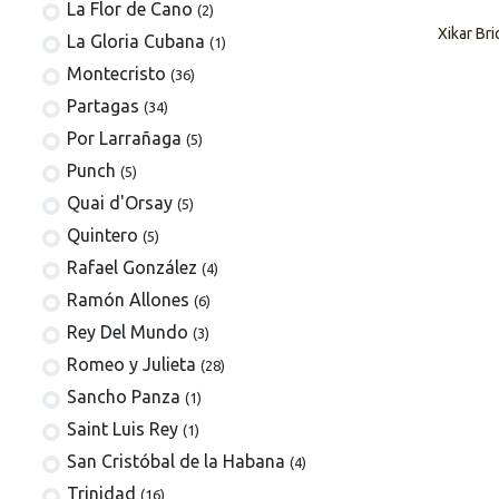
La Flor de Cano
(2)
Xikar Br
La Gloria Cubana
(1)
Montecristo
(36)
Partagas
(34)
Por Larrañaga
(5)
Punch
(5)
Quai d'Orsay
(5)
Quintero
(5)
Rafael González
(4)
Ramón Allones
(6)
Rey Del Mundo
(3)
Romeo y Julieta
(28)
Sancho Panza
(1)
Saint Luis Rey
(1)
San Cristóbal de la Habana
(4)
Trinidad
(16)