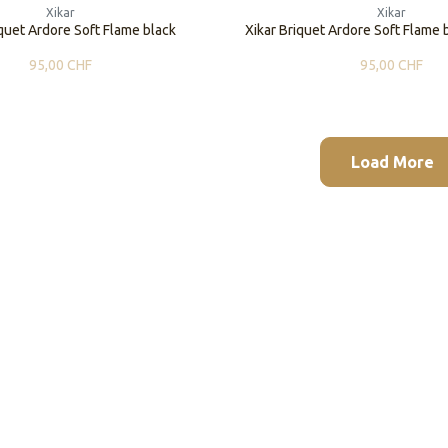
Xikar
Xikar
iquet Ardore Soft Flame black
Xikar Briquet Ardore Soft Flame 
95,00
CHF
95,00
CHF
Load More