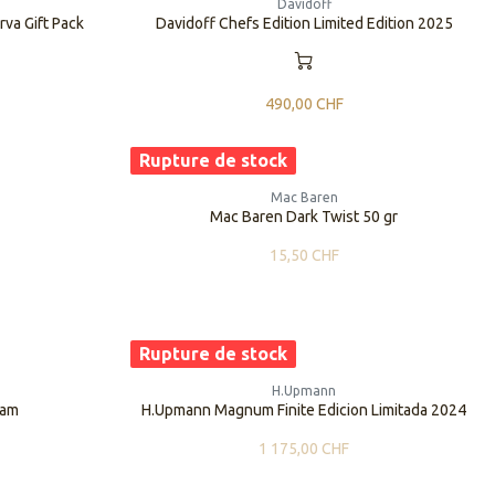
Davidoff
va Gift Pack
Davidoff Chefs Edition Limited Edition 2025
490,00
CHF
Rupture de stock
Mac Baren
Mac Baren Dark Twist 50 gr
15,50
CHF
Rupture de stock
H.Upmann
lam
H.Upmann Magnum Finite Edicion Limitada 2024
1 175,00
CHF