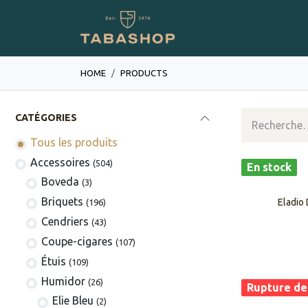
Se rendre au contenu
Boutique en ligne
HOME
PRODUCTS
CATÉGORIES
Tous les produits
​​​​​​​​​​Accessoires
(504)
En stock
Boveda
(3)
​​​​Briquets
Eladio
(196)
Cendriers
(43)
Coupe-cigares
(107)
​Étuis
(109)
Humidor
(26)
Rupture de
Elie Bleu
(2)