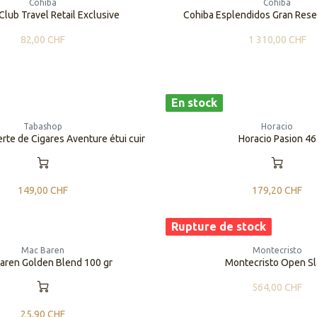
Cohiba
Cohiba
Club Travel Retail Exclusive
Cohiba Esplendidos Gran Reser
82,00
CHF
1 310,00
CHF
En stock
Tabashop
Horacio
te de Cigares Aventure étui cuir
Horacio Pasion 46
149,00
CHF
179,20
CHF
Rupture de stock
Mac Baren
Montecristo
aren Golden Blend 100 gr
Montecristo Open S
564,00
CHF
25,90
CHF