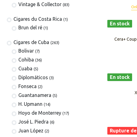
Vintage & Collector
(83)
Onl
​​​Cigares du Costa Rica
(1)
En stock
Brun del ré
(1)
Cera+ Coupe
Cigares de Cuba
(263)
​Bolivar
(7)
Cohiba
(36)
Cuaba
(5)
En stock
Diplomáticos
(3)
Fonseca
(2)
X
Guantanamera
(5)
H. Upmann
(14)
Hoyo de Monterrey
(17)
José L. Piedra
(6)
Juan López
Rupture de
(2)