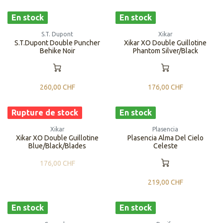
En stock
En stock
S.T. Dupont
Xikar
S.T.Dupont Double Puncher
Xikar XO Double Guillotine
Behike Noir
Phantom Silver/Black
260,00
CHF
176,00
CHF
Rupture de stock
En stock
Xikar
Plasencia
Xikar XO Double Guillotine
Plasencia Alma Del Cielo
Blue/Black/Blades
Celeste
176,00
CHF
219,00
CHF
En stock
En stock