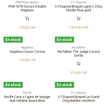
PDR Pinar del Rio
S.T. Dupont
PDR 1878 Oscuro Double
S.T.Dupont Briquet Ligne 2 Cling
Magnum
Fender blue gold
179,00
CHF
1 870,00
CHF
En stock
En stock
Vegafina
My Father
Vegafina Classic Corona
My Father The Judge Corona
Gorda
139,00
CHF
379,00
CHF
En stock
En stock
Recife
S.T. Dupont
Recife Cave a Cigare de Voyage
S.T.Dupont Briquet Le Grand
Nuit Urbaine Space Blue
Cling Behike noir/doré