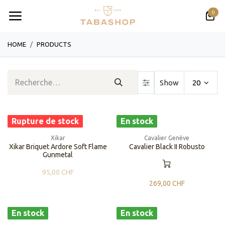
Se rendre au contenu
0
HOME
PRODUCTS
Show
20
Rupture de stock
En stock
Xikar
Cavalier Genève
Xikar Briquet Ardore Soft Flame
Cavalier Black II Robusto
Gunmetal
95,00
CHF
269,00
CHF
En stock
En stock