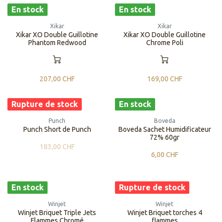
En stock
En stock
Xikar
Xikar
Xikar XO Double Guillotine
Xikar XO Double Guillotine
Phantom Redwood
Chrome Poli
207,00
CHF
169,00
CHF
Rupture de stock
En stock
Punch
Boveda
Punch Short de Punch
Boveda Sachet Humidificateur
72% 60gr
183,00
CHF
6,00
CHF
En stock
Rupture de stock
Winjet
Winjet
Winjet Briquet Triple Jets
Winjet Briquet torches 4
Flammes Chromé
flammes