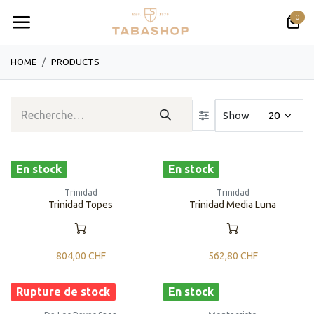
Se rendre au contenu
0
HOME
PRODUCTS
Show
20
En stock
En stock
Trinidad
Trinidad
Trinidad Topes
Trinidad Media Luna
804,00
CHF
562,80
CHF
Rupture de stock
En stock