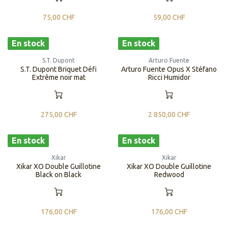
75,00
CHF
59,00
CHF
En stock
En stock
S.T. Dupont
Arturo Fuente
S.T. Dupont Briquet Défi
Arturo Fuente Opus X Stéfano
Extrême noir mat
Ricci Humidor
275,00
CHF
2 850,00
CHF
En stock
En stock
Xikar
Xikar
Xikar XO Double Guillotine
Xikar XO Double Guillotine
Black on Black
Redwood
176,00
CHF
176,00
CHF