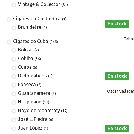
Vintage & Collector
(81)
​​​Cigares du Costa Rica
(1)
En stock
Brun del ré
(1)
Tabak
Cigares de Cuba
(249)
​Bolivar
(7)
Cohiba
(36)
Cuaba
(5)
Diplomáticos
En stock
(3)
Fonseca
(2)
Oscar Valladar
Guantanamera
(5)
H. Upmann
(12)
Hoyo de Monterrey
(17)
José L. Piedra
(6)
Juan López
En stock
(1)