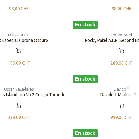
98,00
CHF
98,00
CHF
En stock
Drew Estate
Rocky Patel
 Especial Corona Oscuro
Rocky Patel A.L.R. Second Ed
199,00
CHF
289,00
CHF
En stock
Oscar Valladares
Davidoff
es Island Jim No.2 Corojo Torpedo
Davidoff Maduro To
339,00
CHF
999,00
CHF
En stock