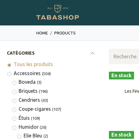
Se rendre au contenu
Boutique en ligne
HOME
PRODUCTS
CATÉGORIES
Tous les produits
​​​​​​​​​​Accessoires
(504)
En stock
Boveda
(3)
​​​​Briquets
Les Fi
(196)
Cendriers
(43)
Coupe-cigares
(107)
​Étuis
(109)
Humidor
(26)
En stock
Elie Bleu
(2)