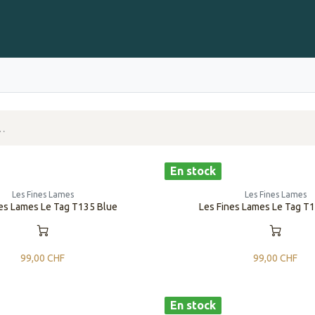
Gravure sur Cigares
Événements
Cigare Club
Blog
À 
En stock
Les Fines Lames
Les Fines Lames
nes Lames Le Tag T135 Blue
Les Fines Lames Le Tag T
99,00
CHF
99,00
CHF
En stock