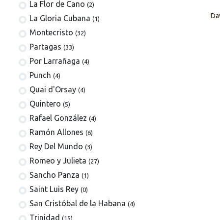
La Flor de Cano
(2)
Da
La Gloria Cubana
(1)
Montecristo
(32)
Partagas
(33)
Por Larrañaga
(4)
Punch
(4)
Quai d'Orsay
(4)
Quintero
(5)
Rafael González
(4)
Ramón Allones
(6)
Rey Del Mundo
(3)
Romeo y Julieta
(27)
Sancho Panza
(1)
Saint Luis Rey
(0)
San Cristóbal de la Habana
(4)
Trinidad
(15)