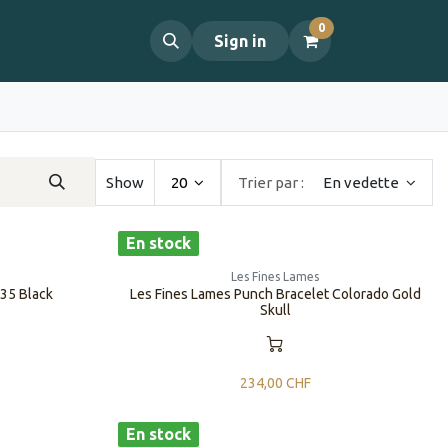
0
propos
Contact
Sign in
Show
20
Trier par :
En vedette
En stock
Les Fines Lames
135 Black
Les Fines Lames Punch Bracelet Colorado Gold
Skull
234,00
CHF
En stock