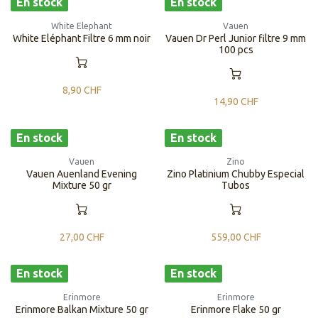
En stock
En stock
White Elephant
Vauen
White Eléphant Filtre 6 mm noir
Vauen Dr Perl Junior filtre 9 mm
100 pcs
8,90
CHF
14,90
CHF
En stock
En stock
Vauen
Zino
Vauen Auenland Evening
Zino Platinium Chubby Especial
Mixture 50 gr
Tubos
27,00
CHF
559,00
CHF
En stock
En stock
Erinmore
Erinmore
Erinmore Balkan Mixture 50 gr
Erinmore Flake 50 gr