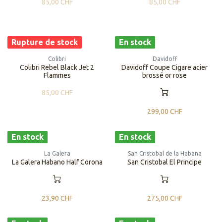
85,00
CHF
85,00
CHF
Rupture de stock
En stock
Colibri
Davidoff
Colibri Rebel Black Jet 2
Davidoff Coupe Cigare acier
Flammes
brossé or rose
85,00
CHF
299,00
CHF
En stock
En stock
La Galera
San Cristobal de la Habana
La Galera Habano Half Corona
San Cristobal El Principe
23,90
CHF
275,00
CHF