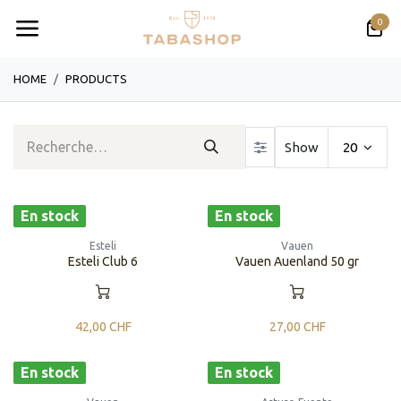
Se rendre au contenu
0
HOME
PRODUCTS
Show
20
En stock
En stock
Esteli
Vauen
Esteli Club 6
Vauen Auenland 50 gr
42,00
CHF
27,00
CHF
En stock
En stock