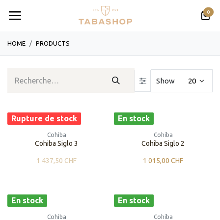
Se rendre au contenu
0
HOME
PRODUCTS
Show
20
Rupture de stock
En stock
Cohiba
Cohiba
Cohiba Siglo 3
Cohiba Siglo 2
1 437,50
CHF
1 015,00
CHF
En stock
En stock
Cohiba
Cohiba