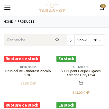
Se rendre au contenu
0
HOME
PRODUCTS
Show
20
Rupture de stock
En stock
Brun del Re
S.T. Dupont
Brun del Re Rainforest Piccolo
S.T.Dupont Coupe-Cigares
1787
carbone Fiery Lava
69,00
CHF
515,00
CHF
Rupture de stock
En stock