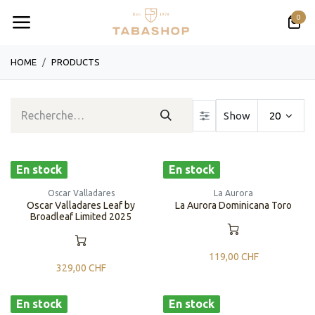
Se rendre au contenu
0
HOME
PRODUCTS
Show
20
En stock
En stock
Oscar Valladares
La Aurora
Oscar Valladares Leaf by
La Aurora Dominicana Toro
Broadleaf Limited 2025
119,00
CHF
329,00
CHF
En stock
En stock