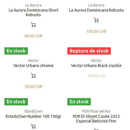
La Aurora
La Aurora
La Aurora Dominicana Short
La Aurora Dominicana Robusto
Robusto
109,00
CHF
99,00
CHF
En stock
Rupture de stock
Vector
Vector
Vector Urbano chrome
Vector Urbano Black crackle
59,00
CHF
59,00
CHF
En stock
En stock
IlstedsOwn
PDR Pinar del Rio
IlstedsOwn Number 100 100gr
PDR El Vinyet Cuvée 2025
Especial Belicoso Fino