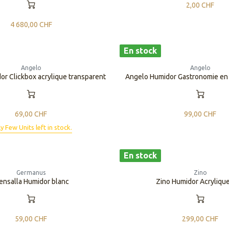
2,00
CHF
4 680,00
CHF
En stock
Angelo
Angelo
r Clickbox acrylique transparent
Angelo Humidor Gastronomie en b
69,00
CHF
99,00
CHF
y Few Units left in stock.
En stock
Germanus
Zino
nsalla Humidor blanc
Zino Humidor Acrylique 
59,00
CHF
299,00
CHF