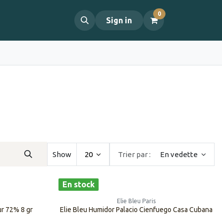
0
propos
Contact
Sign in
Show
20
Trier par :
En vedette
En stock
Elie Bleu Paris
ur 72% 8 gr
Elie Bleu Humidor Palacio Cienfuego Casa Cubana