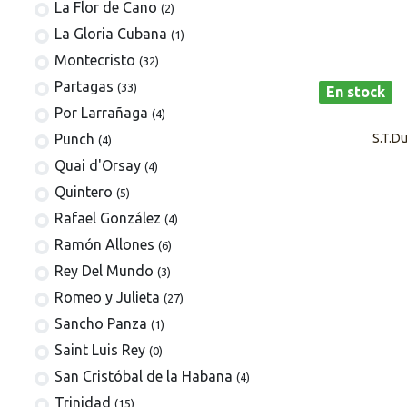
La Flor de Cano
(2)
La Gloria Cubana
(1)
Montecristo
(32)
Partagas
(33)
En stock
Por Larrañaga
(4)
S.T.D
Punch
(4)
Quai d'Orsay
(4)
Quintero
(5)
Rafael González
(4)
Ramón Allones
(6)
Rey Del Mundo
(3)
Romeo y Julieta
(27)
Sancho Panza
(1)
Saint Luis Rey
(0)
San Cristóbal de la Habana
(4)
Trinidad
(15)