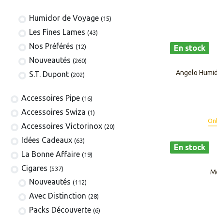
Humidor de Voyage
(15)
Les Fines Lames
(43)
Nos Préférés
(12)
En stock
Nouveautés
(260)
Angelo Humido
S.T. Dupont
(202)
​​​​​​​​​​Accessoires Pipe
(16)
Accessoires Swiza
(1)
Onl
​​​​​​​​​​Accessoires Victorinox
(20)
Idées Cadeaux
(63)
En stock
La Bonne Affaire
(19)
​​​Cigares
(537)
Me
​Nouveautés
(112)
Avec Distinction
(28)
Packs Découverte
(6)