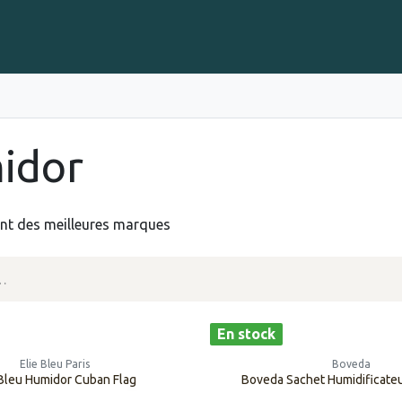
Gravure sur Cigares
Événements
Cigare Club
Blog
À 
idor
nt des meilleures marques
En stock
Elie Bleu Paris
Boveda
 Bleu Humidor Cuban Flag
Boveda Sachet Humidificate