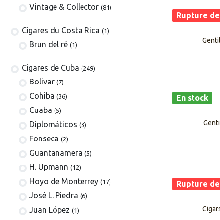
Vintage & Collector
(81)
Rupture de
​​​Cigares du Costa Rica
(1)
​​Gent
Brun del ré
(1)
Cigares de Cuba
(249)
​Bolivar
(7)
Cohiba
(36)
En stock
Cuaba
(5)
Genti
Diplomáticos
(3)
Fonseca
(2)
Guantanamera
(5)
H. Upmann
(12)
Hoyo de Monterrey
(17)
Rupture de
José L. Piedra
(6)
​​Ciga
Juan López
(1)