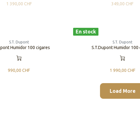
1 390,00
CHF
349,00
CHF
En stock
S.T. Dupont
S.T. Dupont
upont Humidor 100 cigares
S.T.Dupont Humidor 100 
990,00
CHF
1 990,00
CHF
Load More