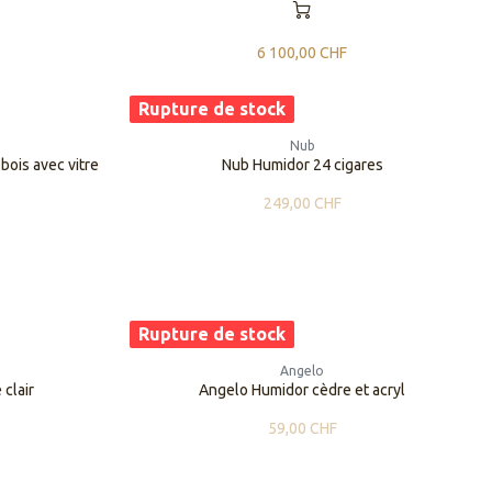
6 100,00
CHF
Rupture de stock
Nub
ois avec vitre
Nub Humidor 24 cigares
249,00
CHF
Rupture de stock
Angelo
clair
Angelo Humidor cèdre et acryl
59,00
CHF