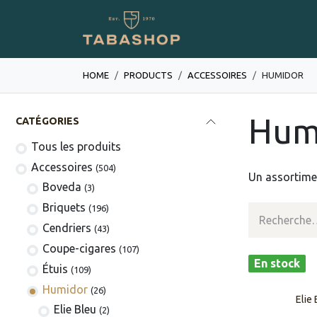
Se rendre au contenu
Boutique en ligne
HOME
PRODUCTS
​​​​​​​​​​ACCESSOIRES
HUMIDOR
Hum
CATÉGORIES
Tous les produits
​​​​​​​​​​Accessoires
(504)
Un assortime
Boveda
(3)
​​​​Briquets
(196)
Cendriers
(43)
Coupe-cigares
(107)
En stock
​Étuis
(109)
Humidor
(26)
Elie
Elie Bleu
(2)