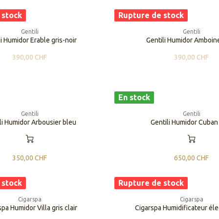
 stock
Rupture de stock
Gentili
Gentili
ili Humidor Erable gris-noir
​​Gentili Humidor Amboin
390,00
CHF
390,00
CHF
En stock
Gentili
Gentili
li ​​Humidor Arbousier bleu
​​Gentili Humidor Cuban
350,00
CHF
650,00
CHF
 stock
Rupture de stock
Cigarspa
Cigarspa
rspa Humidor Villa gris clair
​​Cigarspa Humidificateur él