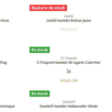
Rupture de stock
Gentili
e brun
​​Gentili Humidor Bolivar jaune
390,00
CHF
En stock
S.T. Dupont
 Flag
S.T.Dupont Humidor 60 cigares Cube Noir
920,00
CHF
En stock
Davidoff
ectronique
Davidoff Humidor Ambassador Olivier