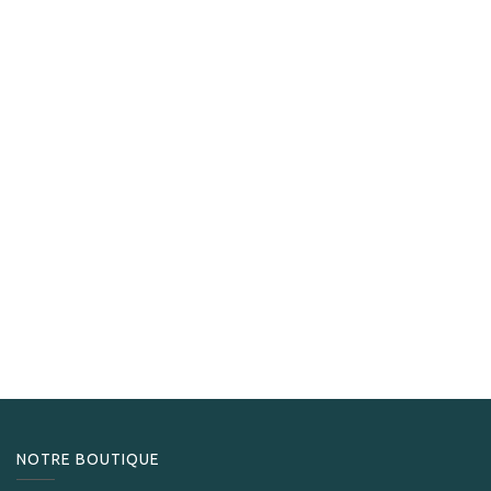
Gentili
Gentili Cendrier carbone et chêne
350,00
CHF
NOTRE BOUTIQUE