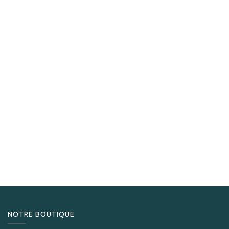
Gentili
Gentili Cendrier carbone et chêne
350,00
CHF
NOTRE BOUTIQUE