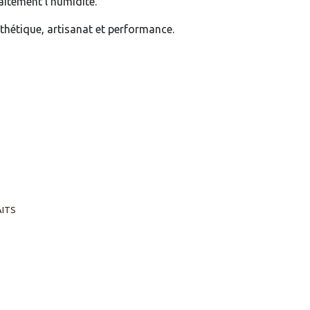
aitement l’humidité.
sthétique, artisanat et performance.
AITS