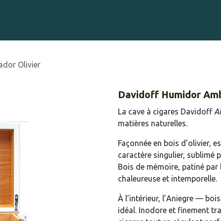
Gravure sur Cigares
Événements
Cigare Club
Blog
À 
dor Olivier
Davidoff Humidor Amb
La cave à cigares Davidoff
A
matières naturelles.
Façonnée en bois d’olivier, e
caractère singulier, sublimé p
Bois de mémoire, patiné par l
chaleureuse et intemporelle.
À l’intérieur, l’Aniegre — bo
idéal. Inodore et finement tra