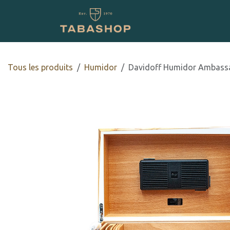
Se rendre au contenu
Boutique en ligne
Tous les produits
Humidor
Davidoff Humidor Ambassa