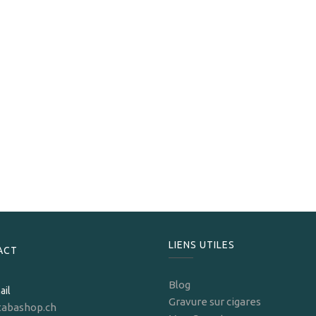
Davidoff
Davidoff Humidor Travel Business 2024
399,00
CHF
LIENS UTILES
ACT
Blog
ail
Gravure sur cigares
tabashop.ch