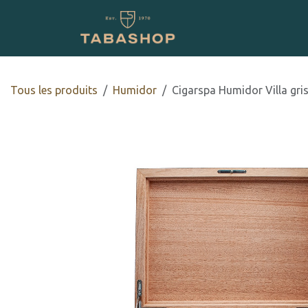
Se rendre au contenu
Boutique en ligne
Tous les produits
Humidor
​​Cigarspa Humidor Villa gris