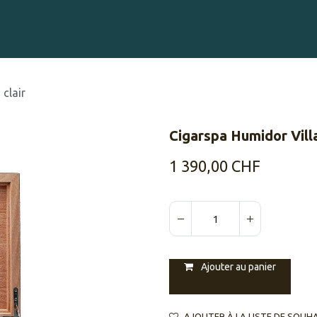
Gravure sur Cigares
Événements
Cigare Club
Blog
À 
 clair
​​Cigarspa Humidor Villa
1 390,00
CHF
Ajouter au panier
AJOUTER À LA LISTE DE SOUH