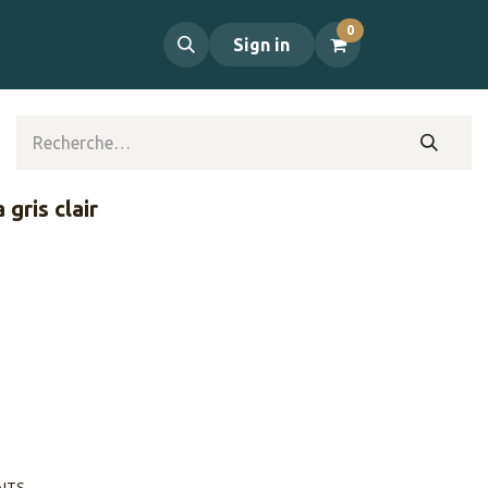
0
propos
Contact
Sign in
 gris clair
AITS