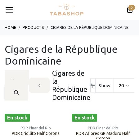
Se rendre au contenu
0
HOME
PRODUCTS
CIGARES DE LA RÉPUBLIQUE DOMINICAINE
Cigares de la République
Dominicaine
Cigares de
la
Show
20
République
Dominicaine
En stock
En stock
PDR Pinar del Rio
PDR Pinar del Rio
PDR Criollito Half Corona
PDR Aflores GR Maduro Half
Corona