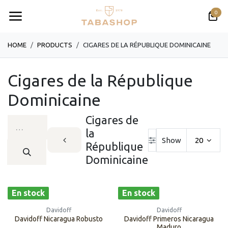
Se rendre au contenu
0
HOME
PRODUCTS
CIGARES DE LA RÉPUBLIQUE DOMINICAINE
Cigares de la République
Dominicaine
Cigares de
la
Show
20
République
Dominicaine
En stock
En stock
Davidoff
Davidoff
Davidoff Nicaragua Robusto
Davidoff Primeros Nicaragua
Maduro