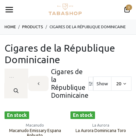
Se rendre au contenu
0
HOME
PRODUCTS
CIGARES DE LA RÉPUBLIQUE DOMINICAINE
Cigares de la République
Dominicaine
Cigares de
la
Show
20
République
Dominicaine
En stock
En stock
Macanudo
La Aurora
Macanudo Emissary Espana
La Aurora Dominicana Toro
Robusto