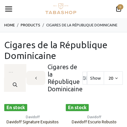
Se rendre au contenu
0
HOME
PRODUCTS
CIGARES DE LA RÉPUBLIQUE DOMINICAINE
Cigares de la République
Dominicaine
Cigares de
la
Show
20
République
Dominicaine
En stock
En stock
Davidoff
Davidoff
Davidoff Signature Exquisitos
Davidoff Escurio Robusto