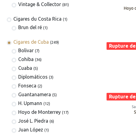
Vintage & Collector
(81)
Hoyo 
​​​Cigares du Costa Rica
(1)
Brun del ré
(1)
Cigares de Cuba
(249)
Rupture de
​Bolivar
(7)
Cohiba
(36)
Cuaba
(5)
Diplomáticos
(3)
Fonseca
(2)
Guantanamera
(5)
Rupture de
H. Upmann
(12)
Sa
Hoyo de Monterrey
S
(17)
José L. Piedra
(6)
Juan López
(1)