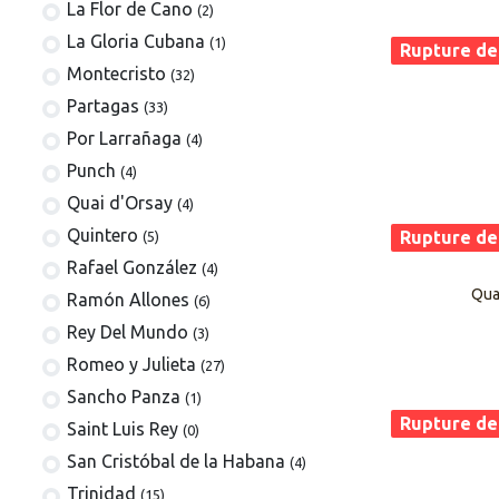
La Flor de Cano
(2)
La Gloria Cubana
(1)
Rupture de
Montecristo
(32)
Partagas
(33)
Por Larrañaga
(4)
Punch
(4)
Quai d'Orsay
(4)
Quintero
Rupture de
(5)
Rafael González
(4)
Qua
Ramón Allones
(6)
Rey Del Mundo
(3)
Romeo y Julieta
(27)
Sancho Panza
(1)
Rupture de
Saint Luis Rey
(0)
San Cristóbal de la Habana
(4)
Trinidad
(15)