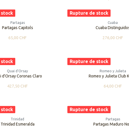
 stock
Rupture de stock
Partagas
Cuaba
Partagas Capitols
Cuaba Distinguido
65,00
CHF
276,00
CHF
 stock
Rupture de stock
Quai d'Orsay
Romeo y Julieta
i d'Orsay Coronas Claro
Romeo y Julieta Club 
427,50
CHF
64,00
CHF
 stock
Rupture de stock
Trinidad
Partagas
Trinidad Esmeralda
Partagas Maduro No