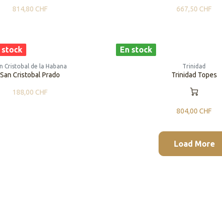
814,80
CHF
667,50
CHF
 stock
En stock
n Cristobal de la Habana
Trinidad
San Cristobal Prado
Trinidad Topes
188,00
CHF
804,00
CHF
Load More