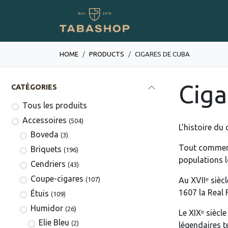
Se rendre au contenu
Boutique en ligne
HOME
PRODUCTS
CIGARES DE CUBA
Ciga
CATÉGORIES
Tous les produits
​​​​​​​​​​Accessoires
(504)
L’histoire du
Boveda
(3)
Tout commenc
​​​​Briquets
(196)
populations l
Cendriers
(43)
Coupe-cigares
(107)
Au XVIIᵉ sièc
1607 la Real 
​Étuis
(109)
Humidor
(26)
Le XIXᵉ siècl
Elie Bleu
(2)
légendaires t