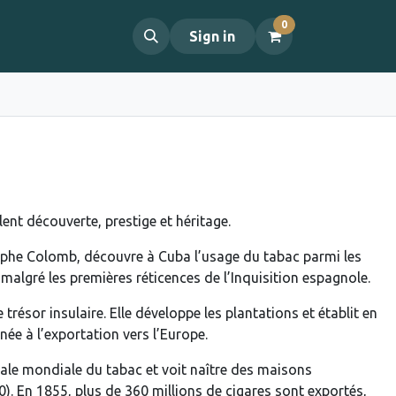
0
propos
Contact
Sign in
lent découverte, prestige et héritage.
he Colomb, découvre à Cuba l’usage du tabac parmi les
 malgré les premières réticences de l’Inquisition espagnole.
résor insulaire. Elle développe les plantations et établit en
née à l’exportation vers l’Europe.
itale mondiale du tabac et voit naître des maisons
). En 1855, plus de 360 millions de cigares sont exportés,