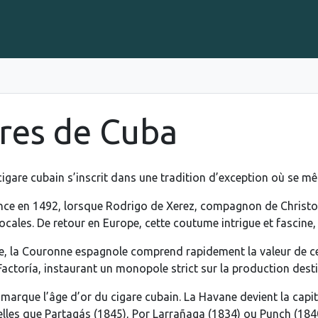
Gravure sur Cigares
Événements
Cigare Club
Blog
À 
res de Cuba
 cigare cubain s’inscrit dans une tradition d’exception où se mê
e en 1492, lorsque Rodrigo de Xerez, compagnon de Christop
ocales. De retour en Europe, cette coutume intrigue et fascine,
le, la Couronne espagnole comprend rapidement la valeur de ce t
Factoría, instaurant un monopole strict sur la production desti
e marque l’âge d’or du cigare cubain. La Havane devient la cap
elles que Partagás (1845), Por Larrañaga (1834) ou Punch (1840