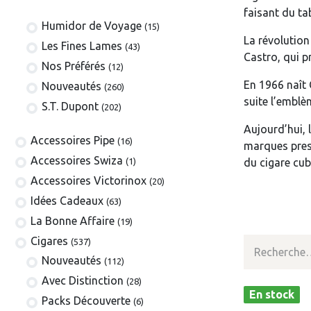
faisant du tab
Humidor de Voyage
(15)
La révolution
Les Fines Lames
(43)
Castro, qui 
Nos Préférés
(12)
En 1966 naît 
Nouveautés
(260)
suite l’emblè
S.T. Dupont
(202)
Aujourd’hui, 
​​​​​​​​​​Accessoires Pipe
(16)
marques prest
Accessoires Swiza
(1)
du cigare cub
​​​​​​​​​​Accessoires Victorinox
(20)
Idées Cadeaux
(63)
La Bonne Affaire
(19)
​​​Cigares
(537)
​Nouveautés
(112)
Avec Distinction
(28)
En stock
Packs Découverte
(6)