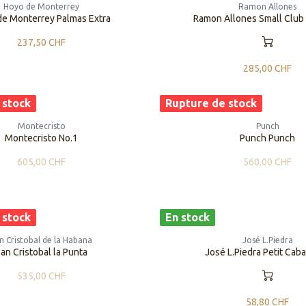
Hoyo de Monterrey
Ramon Allones
de Monterrey Palmas Extra
Ramon Allones Small Club
237,50
CHF
285,00
CHF
 stock
Rupture de stock
Montecristo
Punch
Montecristo No.1
Punch Punch
605,00
CHF
560,00
CHF
 stock
En stock
n Cristobal de la Habana
José L.Piedra
an Cristobal la Punta
José L.Piedra Petit Caba
535,00
CHF
58,80
CHF