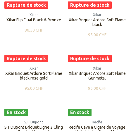
Rupture de stock
Rupture de stock
Xikar
Xikar
Xikar Flip Dual Black & Bronze
Xikar Briquet Ardore Soft Flame
black
86,50
CHF
95,00
CHF
Rupture de stock
Rupture de stock
Xikar
Xikar
Xikar Briquet Ardore Soft Flame
Xikar Briquet Ardore Soft Flame
black rose gold
Gunmetal
95,00
CHF
95,00
CHF
En stock
En stock
S.T. Dupont
Recife
S.T.Dupont Briquet Ligne 2 Cling
Recife Cave a Cigare de Voyage