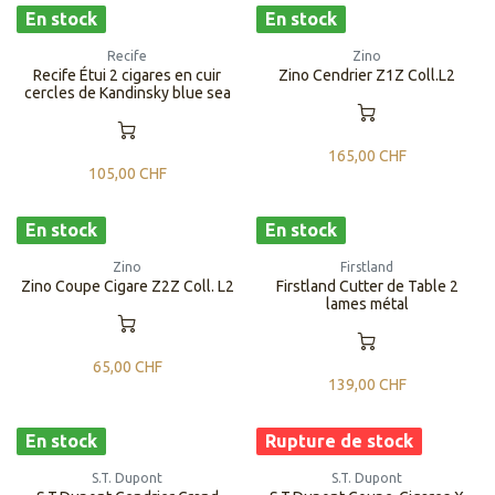
En stock
En stock
Recife
Zino
Recife Étui 2 cigares en cuir
Zino Cendrier Z1Z Coll.L2
cercles de Kandinsky blue sea
165,00
CHF
105,00
CHF
En stock
En stock
Zino
Firstland
Zino Coupe Cigare Z2Z Coll. L2
Firstland Cutter de Table 2
lames métal
65,00
CHF
139,00
CHF
En stock
Rupture de stock
S.T. Dupont
S.T. Dupont