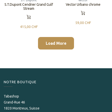
S.T. Dupont
Vector
S.T.Dupont Cendrier Grand Gulf
Vector Urbano chrome
Stream
59,00
CHF
415,00
CHF
Load More
NOTRE BOUTIQUE
Tabashop
Grand-Rue 46
1820 Montreux, Suisse