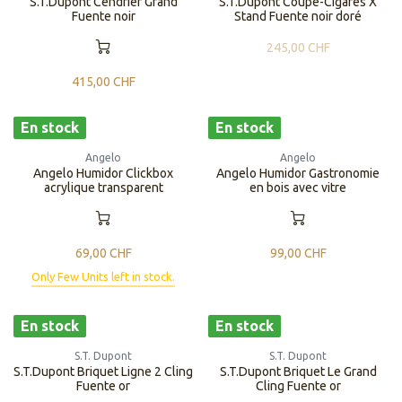
S.T.Dupont Cendrier Grand
S.T.Dupont Coupe-Cigares X
Fuente noir
Stand Fuente noir doré
245,00
CHF
415,00
CHF
En stock
En stock
Angelo
Angelo
Angelo Humidor Clickbox
Angelo Humidor Gastronomie
acrylique transparent
en bois avec vitre
69,00
CHF
99,00
CHF
Only Few Units left in stock.
En stock
En stock
S.T. Dupont
S.T. Dupont
S.T.Dupont Briquet Ligne 2 Cling
S.T.Dupont Briquet Le Grand
Fuente or
Cling Fuente or