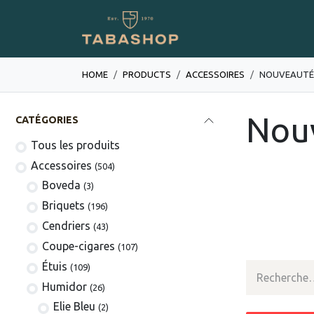
Se rendre au contenu
Boutique en ligne
HOME
PRODUCTS
​​​​​​​​​​ACCESSOIRES
NOUVEAUTÉ
Nou
CATÉGORIES
Tous les produits
​​​​​​​​​​Accessoires
(504)
Boveda
(3)
​​​​Briquets
(196)
Cendriers
(43)
Coupe-cigares
(107)
​Étuis
(109)
Humidor
(26)
Elie Bleu
(2)