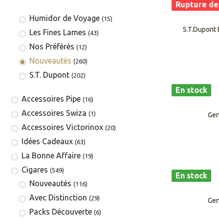
Rupture de
Humidor de Voyage
(15)
S.T.Dupont 
Les Fines Lames
(43)
Nos Préférés
(12)
Nouveautés
(260)
S.T. Dupont
(202)
En stock
​​​​​​​​​​Accessoires Pipe
(16)
Accessoires Swiza
(1)
Gen
​​​​​​​​​​Accessoires Victorinox
(20)
Idées Cadeaux
(63)
La Bonne Affaire
(19)
​​​Cigares
(549)
En stock
​Nouveautés
(116)
Avec Distinction
(29)
Gen
Packs Découverte
(6)