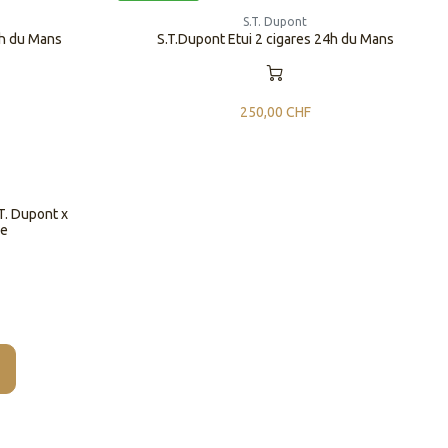
S.T. Dupont
4h du Mans
S.T.Dupont Etui 2 cigares 24h du Mans
250,00
CHF
T. Dupont x
re