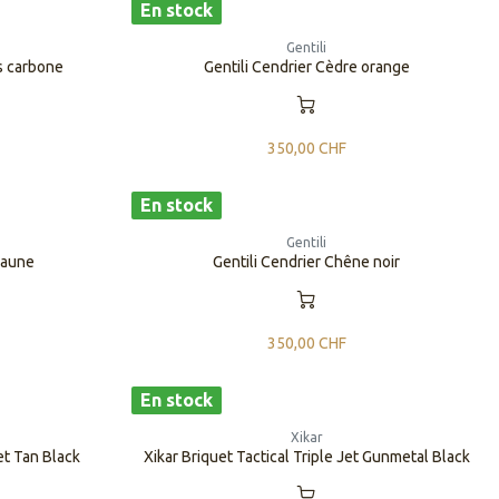
En stock
Gentili
es carbone
Gentili Cendrier Cèdre orange
350,00
CHF
En stock
Gentili
 jaune
Gentili Cendrier Chêne noir
350,00
CHF
En stock
Xikar
Jet Tan Black
Xikar Briquet Tactical Triple Jet Gunmetal Black