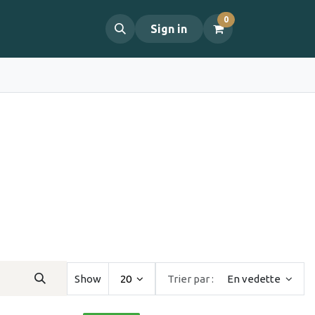
0
propos
Contact
Sign in
Show
20
Trier par :
En vedette