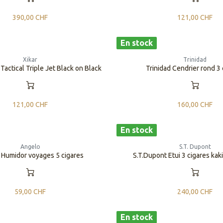
390,00
CHF
121,00
CHF
En stock
Xikar
Trinidad
 Tactical Triple Jet Black on Black
Trinidad Cendrier rond 3 
121,00
CHF
160,00
CHF
En stock
Angelo
S.T. Dupont
 Humidor voyages 5 cigares
S.T.Dupont Etui 3 cigares kaki
59,00
CHF
240,00
CHF
En stock