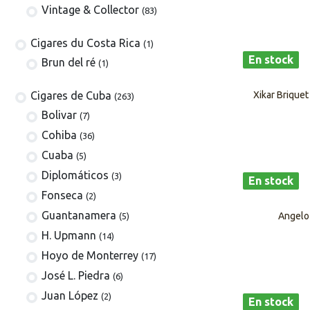
Vintage & Collector
(83)
​​​Cigares du Costa Rica
(1)
En stock
Brun del ré
(1)
Xikar Briquet
Cigares de Cuba
(263)
​Bolivar
(7)
Cohiba
(36)
Cuaba
(5)
Diplomáticos
(3)
En stock
Fonseca
(2)
Guantanamera
Angelo
(5)
H. Upmann
(14)
Hoyo de Monterrey
(17)
José L. Piedra
(6)
Juan López
(2)
En stock