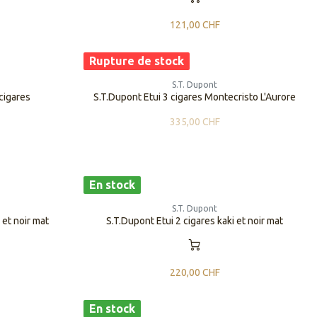
121,00
CHF
Rupture de stock
S.T. Dupont
cigares
S.T.Dupont Etui 3 cigares Montecristo L'Aurore
335,00
CHF
En stock
S.T. Dupont
 et noir mat
S.T.Dupont Etui 2 cigares kaki et noir mat
220,00
CHF
En stock