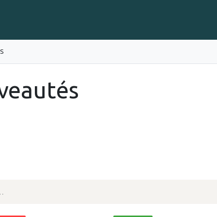
Gravure sur Cigares
Événements
Cigare Club
Blog
À 
S
veautés