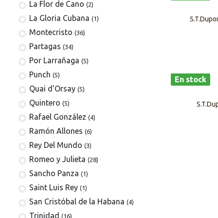
La Flor de Cano
(2)
La Gloria Cubana
S.T.Dupon
(1)
Montecristo
(36)
Partagas
(34)
Por Larrañaga
(5)
Punch
(5)
En stock
Quai d'Orsay
(5)
Quintero
(5)
S.T.Du
Rafael González
(4)
Ramón Allones
(6)
Rey Del Mundo
(3)
Romeo y Julieta
(28)
Sancho Panza
(1)
Saint Luis Rey
(1)
San Cristóbal de la Habana
(4)
Trinidad
(16)