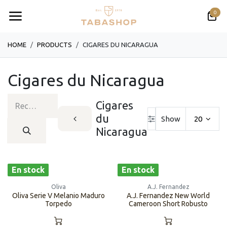
Se rendre au contenu
0
HOME
PRODUCTS
CIGARES DU NICARAGUA
Cigares du Nicaragua
Cigares
du
Show
20
Nicaragua
En stock
En stock
Oliva
A.J. Fernandez
Oliva Serie V Melanio Maduro
A.J. Fernandez New World
Torpedo
Cameroon Short Robusto