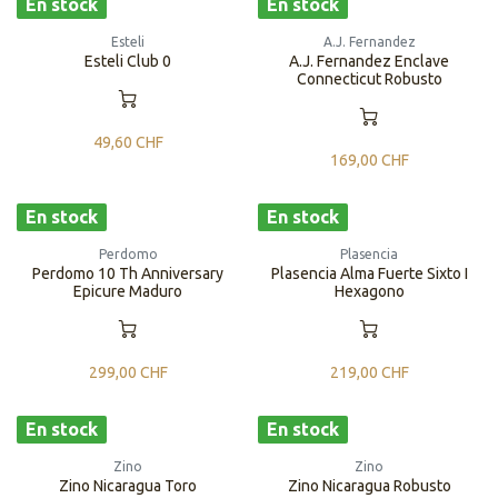
En stock
En stock
Esteli
A.J. Fernandez
Esteli Club 0
A.J. Fernandez Enclave
Connecticut Robusto
49,60
CHF
169,00
CHF
En stock
En stock
Perdomo
Plasencia
Perdomo 10 Th Anniversary
Plasencia Alma Fuerte Sixto I
Epicure Maduro
Hexagono
299,00
CHF
219,00
CHF
En stock
En stock
Zino
Zino
Zino Nicaragua Toro
Zino Nicaragua Robusto