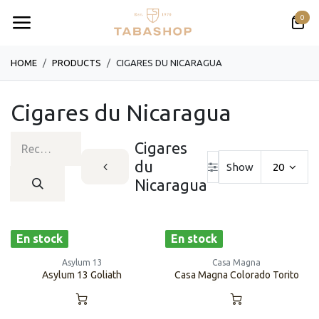
Se rendre au contenu
0
HOME
PRODUCTS
CIGARES DU NICARAGUA
Cigares du Nicaragua
Cigares
du
Show
20
Nicaragua
En stock
En stock
Asylum 13
Casa Magna
Asylum 13 Goliath
Casa Magna Colorado Torito