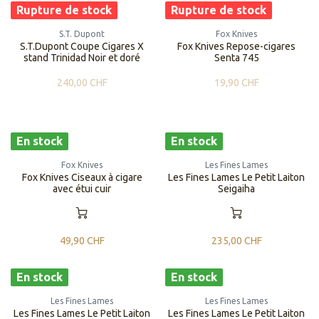
Rupture de stock
Rupture de stock
S.T. Dupont
Fox Knives
S.T.Dupont Coupe Cigares X
Fox Knives Repose-cigares
stand Trinidad Noir et doré
Senta 745
240,00
CHF
19,90
CHF
En stock
En stock
Fox Knives
Les Fines Lames
Fox Knives Ciseaux à cigare
Les Fines Lames Le Petit Laiton
avec étui cuir
Seigaiha
49,90
CHF
235,00
CHF
En stock
En stock
Les Fines Lames
Les Fines Lames
Les Fines Lames Le Petit Laiton
Les Fines Lames Le Petit Laiton