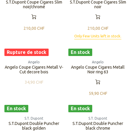
S.T.Dupont Coupe Cigares Slim
S.T.Dupont Coupe Cigares Slim
noir/chromé
noir
210,00
CHF
210,00
CHF
Only Few Units left in stock.
Rupture de stock
En stock
Angelo
Angelo
Angelo Coupe Cigares Metall V-
Angelo Coupe Cigares Metall
Cut decore bois
Noir ring 63
34,90
CHF
59,90
CHF
En stock
En stock
S.T. Dupont
S.T. Dupont
S.T.Dupont Double Puncher
S.T.Dupont Double Puncher
black golden
black chrome