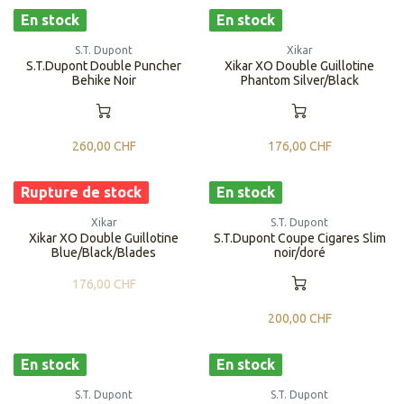
En stock
En stock
S.T. Dupont
Xikar
S.T.Dupont Double Puncher
Xikar XO Double Guillotine
Behike Noir
Phantom Silver/Black
260,00
CHF
176,00
CHF
Rupture de stock
En stock
Xikar
S.T. Dupont
Xikar XO Double Guillotine
S.T.Dupont Coupe Cigares Slim
Blue/Black/Blades
noir/doré
176,00
CHF
200,00
CHF
En stock
En stock
S.T. Dupont
S.T. Dupont