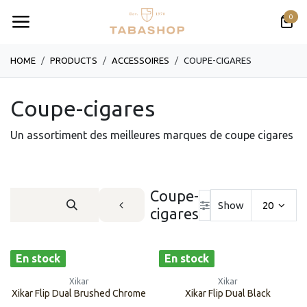
Se rendre au contenu
0
HOME
PRODUCTS
​​​​​​​​​​ACCESSOIRES
COUPE-CIGARES
Coupe-cigares
Un assortiment des meilleures marques de coupe cigares
Coupe-
Show
20
cigares
En stock
En stock
Xikar
Xikar
Xikar Flip Dual Brushed Chrome
Xikar Flip Dual Black