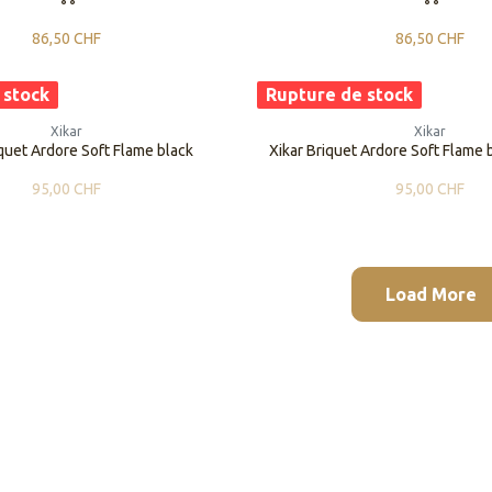
86,50
CHF
86,50
CHF
 stock
Rupture de stock
Xikar
Xikar
iquet Ardore Soft Flame black
Xikar Briquet Ardore Soft Flame 
95,00
CHF
95,00
CHF
Load More