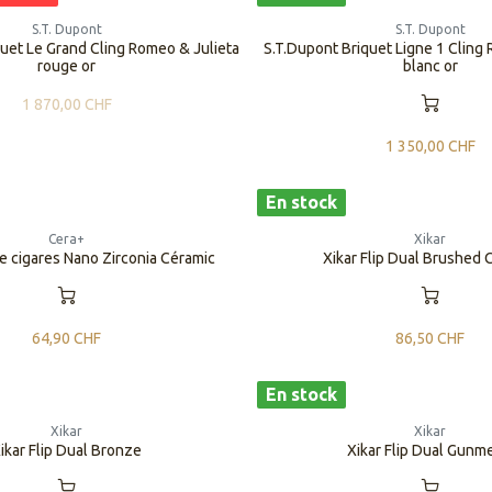
S.T. Dupont
S.T. Dupont
uet Le Grand Cling Romeo & Julieta
S.T.Dupont Briquet Ligne 1 Cling
rouge or
blanc or
1 870,00
CHF
1 350,00
CHF
En stock
Cera+
Xikar
 cigares Nano Zirconia Céramic
Xikar Flip Dual Brushed
64,90
CHF
86,50
CHF
En stock
Xikar
Xikar
ikar Flip Dual Bronze
Xikar Flip Dual Gunm