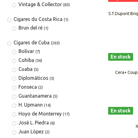
Vintage & Collector
(83)
S.T.Dupont Briq
​​​Cigares du Costa Rica
(1)
Brun del ré
(1)
Cigares de Cuba
(263)
​Bolivar
(7)
En stock
Cohiba
(36)
Cuaba
(5)
Cera+ Coupe
Diplomáticos
(3)
Fonseca
(2)
Guantanamera
(5)
H. Upmann
(14)
En stock
Hoyo de Monterrey
(17)
José L. Piedra
(6)
X
Juan López
(2)