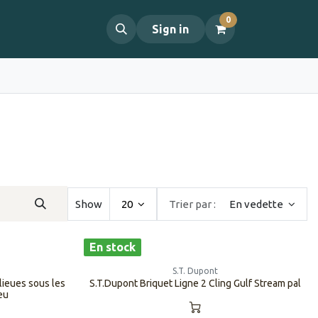
0
propos
Contact
Sign in
Show
20
Trier par :
En vedette
En stock
S.T. Dupont
lieues sous les
S.T.Dupont Briquet Ligne 2 Cling Gulf Stream pal
eu