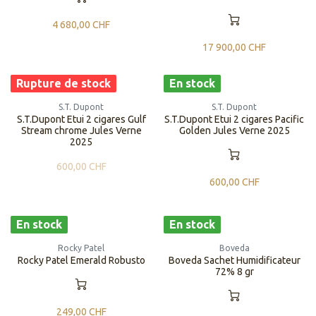
4 680,00
CHF
17 900,00
CHF
Rupture de stock
En stock
S.T. Dupont
S.T. Dupont
S.T.Dupont Etui 2 cigares Gulf
S.T.Dupont Etui 2 cigares Pacific
Stream chrome Jules Verne
Golden Jules Verne 2025
2025
600,00
CHF
600,00
CHF
En stock
En stock
Rocky Patel
Boveda
Rocky Patel Emerald Robusto
Boveda Sachet Humidificateur
72% 8 gr
249,00
CHF