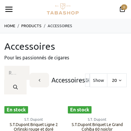
Se rendre au contenu
0
HOME
PRODUCTS
​​​​​​​​​​ACCESSOIRES
​​​​​​​​​​Accessoires
Pour les passionnés de cigares
​​​​​​​​​​Accessoires
Show
20
En stock
En stock
S.T. Dupont
S.T. Dupont
S.T.Dupont Briquet Ligne 2
S.T.Dupont Briquet Le Grand
Orlinski rouge et doré
Cohiba 60 noir/or