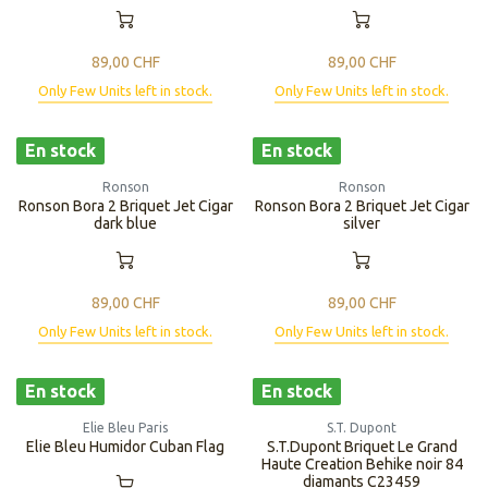
89,00
CHF
89,00
CHF
Only Few Units left in stock.
Only Few Units left in stock.
En stock
En stock
Ronson
Ronson
Ronson Bora 2 Briquet Jet Cigar
Ronson Bora 2 Briquet Jet Cigar
dark blue
silver
89,00
CHF
89,00
CHF
Only Few Units left in stock.
Only Few Units left in stock.
En stock
En stock
Elie Bleu Paris
S.T. Dupont
Elie Bleu Humidor Cuban Flag
S.T.Dupont Briquet Le Grand
Haute Creation Behike noir 84
diamants C23459