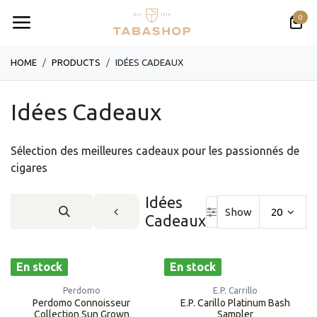
Se rendre au contenu
0
HOME
PRODUCTS
IDÉES CADEAUX
Idées Cadeaux
Sélection des meilleures cadeaux pour les passionnés de
cigares
Idées
Show
20
Cadeaux
En stock
En stock
Perdomo
E.P. Carrillo
Perdomo Connoisseur
E.P. Carillo ​​Platinum Bash
Collection Sun Grown
Sampler