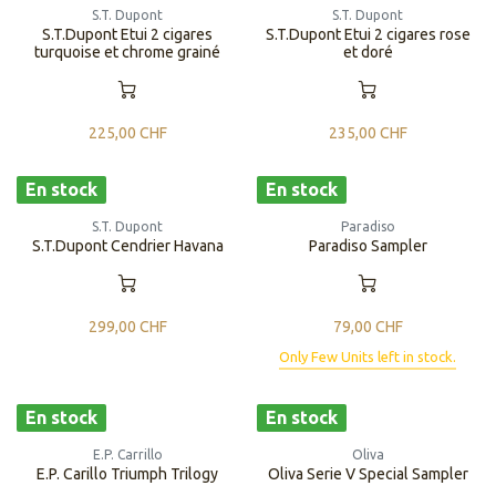
S.T. Dupont
S.T. Dupont
S.T.Dupont Etui 2 cigares
S.T.Dupont Etui 2 cigares rose
turquoise et chrome grainé
et doré
225,00
CHF
235,00
CHF
En stock
En stock
S.T. Dupont
Paradiso
S.T.Dupont Cendrier Havana
Paradiso Sampler
299,00
CHF
79,00
CHF
Only Few Units left in stock.
En stock
En stock
E.P. Carrillo
Oliva
​​E.P. Carillo Triumph Trilogy
Oliva Serie V Special Sampler