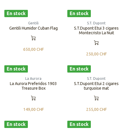
En stock
En stock
Gentili
S.T. Dupont
​​Gentili Humidor Cuban Flag
S.T.Dupont Etui 3 cigares
Montecristo La Nuit
650,00
CHF
250,00
CHF
En stock
En stock
La Aurora
S.T. Dupont
La Aurora Preferidos 1903
S.T.Dupont Etui 2 cigares
Treasure Box
turquoise mat
149,00
CHF
255,00
CHF
En stock
En stock