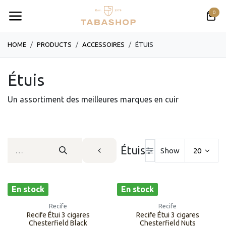
Se rendre au contenu
0
HOME
PRODUCTS
​​​​​​​​​​ACCESSOIRES
​ÉTUIS
​Étuis
Un assortiment des meilleures marques en cuir
​Étuis
Show
20
En stock
En stock
Recife
Recife
Recife Étui 3 cigares
Recife Étui 3 cigares
Chesterfield Black
Chesterfield Nuts