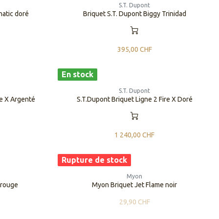
S.T. Dupont
natic doré
​​​​Briquet S.T. Dupont Biggy Trinidad
395,00
CHF
En stock
S.T. Dupont
re X Argenté
S.T.Dupont Briquet Ligne 2 Fire X Doré
1 240,00
CHF
Rupture de stock
Myon
 rouge
Myon Briquet Jet Flame noir
29,90
CHF