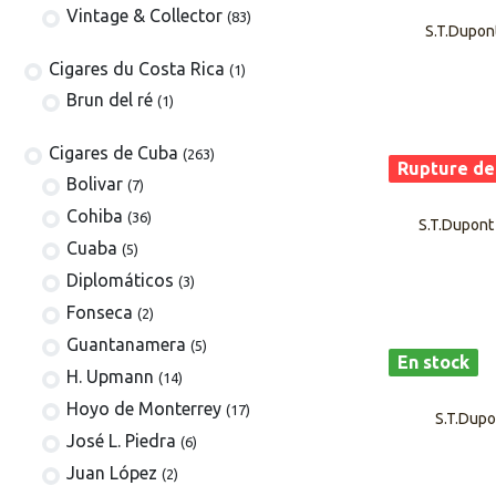
Vintage & Collector
(83)
S.T.Dupont
​​​Cigares du Costa Rica
(1)
Brun del ré
(1)
Cigares de Cuba
(263)
Rupture de
​Bolivar
(7)
Cohiba
(36)
S.T.Dupont
Cuaba
(5)
Diplomáticos
(3)
Fonseca
(2)
Guantanamera
(5)
En stock
H. Upmann
(14)
Hoyo de Monterrey
(17)
S.T.Dupon
José L. Piedra
(6)
Juan López
(2)