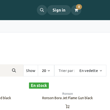
0
propos
Contact
Sign in
Show
20
Trier par :
En vedette
En stock
Ronson
d black
Ronson Bora Jet Flame Gun black