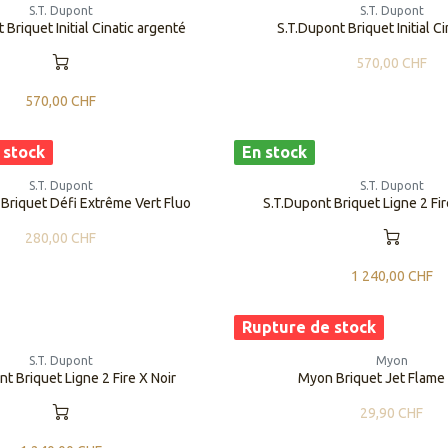
S.T. Dupont
S.T. Dupont
 Briquet Initial Cinatic argenté
S.T.Dupont Briquet Initial Ci
570,00
CHF
570,00
CHF
 stock
En stock
S.T. Dupont
S.T. Dupont
 Briquet Défi Extrême Vert Fluo
S.T.Dupont Briquet Ligne 2 Fi
280,00
CHF
1 240,00
CHF
Rupture de stock
S.T. Dupont
Myon
t Briquet Ligne 2 Fire X Noir
Myon Briquet Jet Flame
29,90
CHF