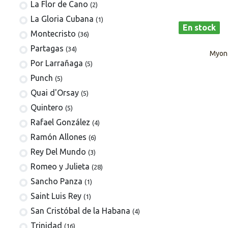
La Flor de Cano
(2)
La Gloria Cubana
(1)
En stock
Montecristo
(36)
Partagas
(34)
Myon 
Por Larrañaga
(5)
Punch
(5)
Quai d'Orsay
(5)
Quintero
(5)
Rafael González
(4)
Ramón Allones
(6)
Rey Del Mundo
(3)
Romeo y Julieta
(28)
Sancho Panza
(1)
Saint Luis Rey
(1)
San Cristóbal de la Habana
(4)
Trinidad
(16)