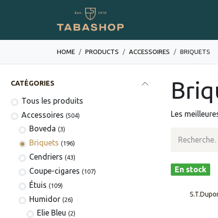
Se rendre au contenu
Boutique en ligne
HOME
PRODUCTS
​​​​​​​​​​ACCESSOIRES
​​​​BRIQUETS
​​​​Br
CATÉGORIES
Tous les produits
Les meilleure
​​​​​​​​​​Accessoires
(504)
Boveda
(3)
​​​​Briquets
(196)
Cendriers
(43)
En stock
Coupe-cigares
(107)
​Étuis
(109)
S.T.Dupo
Humidor
(26)
Elie Bleu
(2)