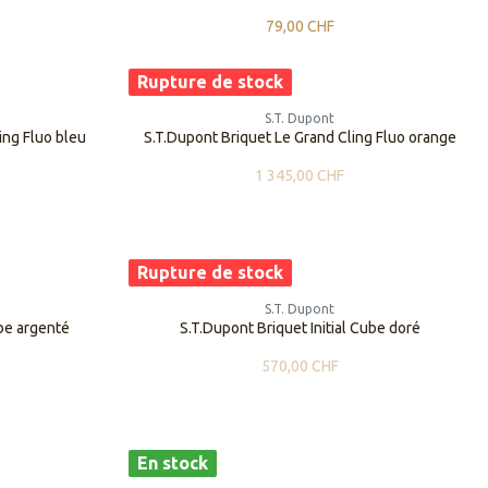
79,00
CHF
Rupture de stock
S.T. Dupont
ing Fluo bleu
S.T.Dupont Briquet Le Grand Cling Fluo orange
1 345,00
CHF
Rupture de stock
S.T. Dupont
ube argenté
S.T.Dupont Briquet Initial Cube doré
570,00
CHF
En stock