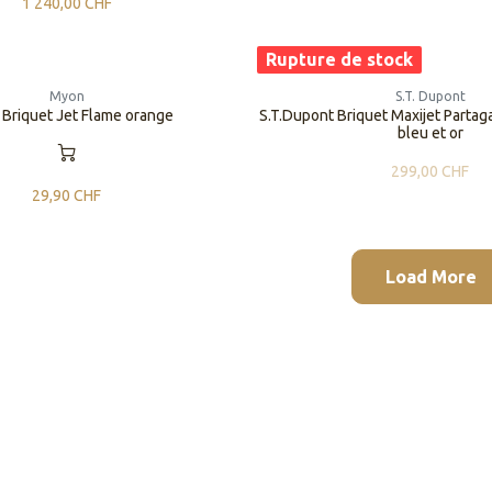
1 240,00
CHF
Rupture de stock
Myon
S.T. Dupont
Briquet Jet Flame orange
S.T.Dupont Briquet Maxijet Partag
bleu et or
299,00
CHF
29,90
CHF
Load More