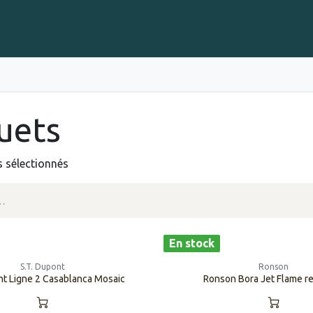
Gravure sur Cigares
Événements
Cigare Club
Blog
À 
iquets
s sélectionnés
En stock
S.T. Dupont
Ronson
nt Ligne 2 Casablanca Mosaic
Ronson Bora Jet Flame re